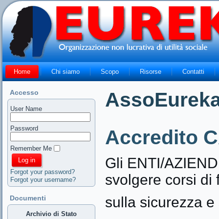
Home
Chi siamo
Scopo
Risorse
Contatti
Accesso
AssoEurek
User Name
Password
Accredito
Remember Me
Gli ENTI/AZIEND
Forgot your password?
svolgere corsi di
Forgot your username?
Documenti
sulla sicurezza e 
Archivio di Stato