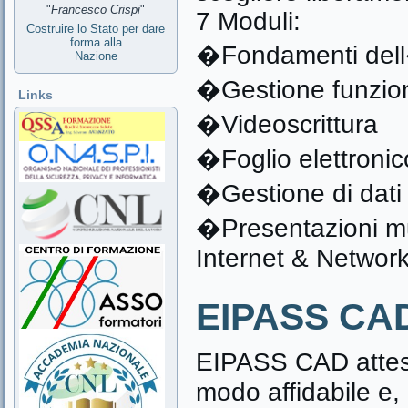
"
Francesco Crispi
"
7 Moduli:
Costruire lo Stato per dare
forma alla
�Fondamenti dell
Nazione
�Gestione funzion
Links
�Videoscrittura
�Foglio elettronic
�Gestione di dati 
�Presentazioni mu
Internet & Network
EIPASS CA
EIPASS CAD attest
modo affidabile e, 