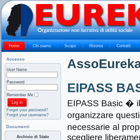
Home
Chi siamo
Scopo
Risorse
Contatti
Accesso
AssoEurek
User Name
Password
EIPASS BA
Remember Me
EIPASS Basic � il
Forgot your password?
organizzare questi 
Forgot your username?
necessarie al prop
Documenti
scegliere liberame
Archivio di Stato